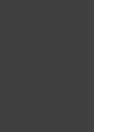
SPRINT BOOSTER V3
ACURA MDX/RDX 07+
Prix
329,99 $CA
Quantité
*
Financement
Ajouter au panier
Commander et payer
SPRINT BOOSTER V3 ACURA 
MDX/RDX 07+