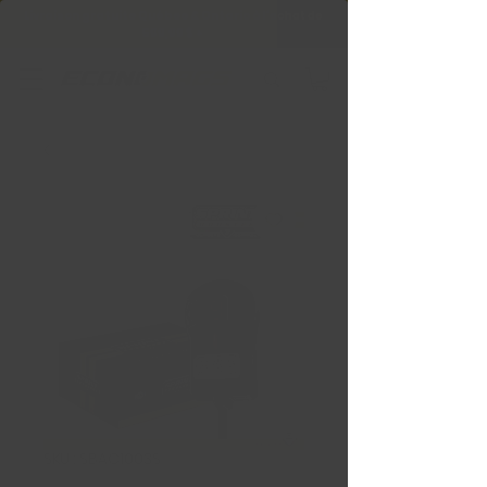
Livraison gratuite Québec & Ontario à
l'achat de
599,99 $ +
SKU : SBAC1003S