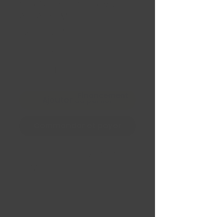
SPRINT BOOSTER V3
ALFA ROMEO
Prix
329,99 $CA
Quantité
*
Financement
Ajouter au panier
Commander et payer
SPRINT BOOSTER V3 ALFA 
ROMEO