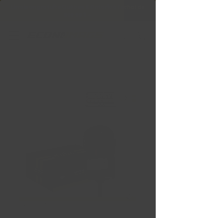
Livraison gratuite Québec & Ontario à
l'achat de
599,99 $ +
SKU : SBAL0003S