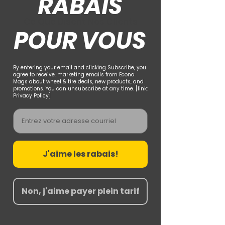
RABAIS
Ce Que Disent Nos Clients
POUR VOUS
By entering your email and clicking Subscribe, you
agree to receive. marketing emails from Econo
Mags about wheel & tire deals, new products, and
promotions. You can unsubscribe at any time. [link:
Privacy Policy]
Email
J'aime les rabais!
Non, j'aime payer plein tarif