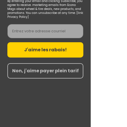
By entering your email and clicking Subscribe, you
agree to receive. marketing emails from Econo
Mags about wheel & tire deals, new products, and
promotions. You can unsubscribe at any time. [link:
Privacy Policy]
Email
J'aime les rabais!
Non, j'aime payer plein tarif