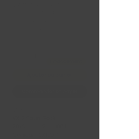
VX12 20x9 6x139.7
Offset +12 CB 106.1
Satin Black
Prix
324,99 $CA
Quantité
*
Financement
Ajouter au panier
Commander et payer
MVX Offroad
VX12 Satin Black
20x9
ET:
12
106.1
Conical 6X139.7