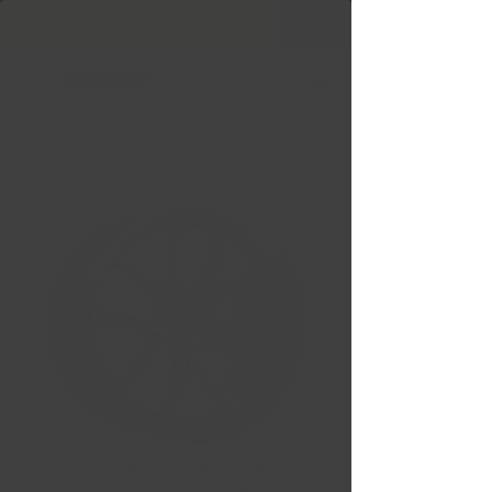
Livraison gratuite Québec & Ontario à
l'achat de
599,99 $ +
VANQUISH Noir satin -