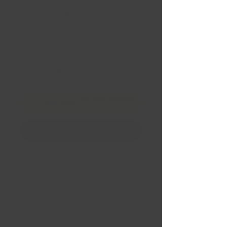
Rebord inox noir 19x9.5
5x114.3 Offset: 45
Prix
309,99 $CA
Quantité
*
Financement
Ajouter au panier
Commander et payer
VANQUISH
Noir satin - Rebord inox noir
19x9.5
5x114.3