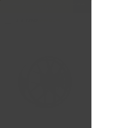
Livraison gratuite Québec & Ontario à
l'achat de
599,99 $ +
Superspeed