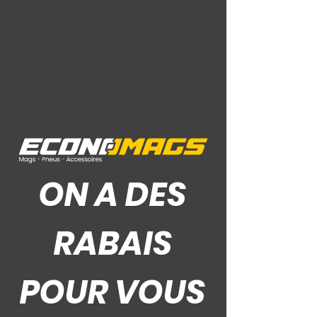
3
a
ck
Ce Que Disent Nos Clients
ON A DES
RABAIS
POUR VOUS