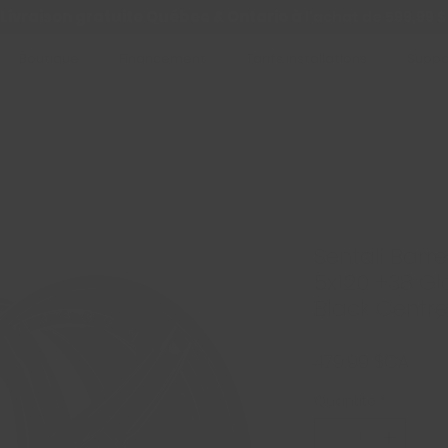
Livraison gratuite Québec & Ontario à
l'achat de 599,99 $
Boutique
Financement
Tarifs Installations
Suppo
Sentali Barre
5x120 +38 Glo
Black Centre
Prix
479,99 $CA
Quantité
*