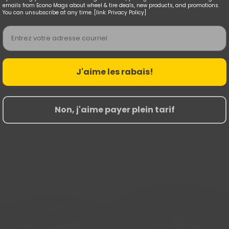
emails from Econo Mags about wheel & tire deals, new products, and promotions.
You can unsubscribe at any time. [link: Privacy Policy]
Email
J'aime les rabais!
Non, j'aime payer plein tarif
Nouvelles Arrivées