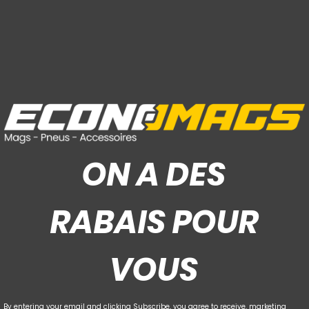
ON A DES
RABAIS POUR
VOUS
By entering your email and clicking Subscribe, you agree to receive. marketing