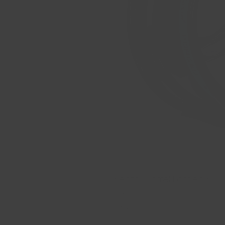
Sentali Barrel Forged SB3
19x9.5
5x120
+38