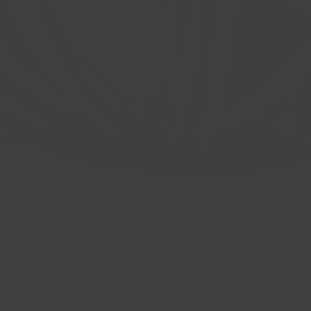
 CB: 66.6 BP: 5x112 ET: 40 Gloss Bla
Aperçu rapide