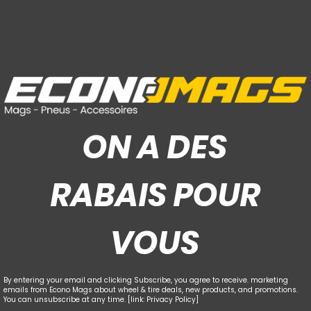
ON A DES
RABAIS POUR
VOUS
By entering your email and clicking Subscribe, you agree to receive. marketing
emails from Econo Mags about wheel & tire deals, new products, and promotions.
You can unsubscribe at any time. [link: Privacy Policy]