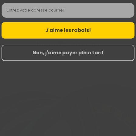
Email
J'aime les rabais!
Nouvelles Arrivées
Non, j'aime payer plein tarif