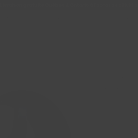
Livraison gratuite Québec & Ontario à
l'achat de 599,99 $
Boutique
Financement
Tarifs Installations
Suppo
NICHE MILAN
+35 71.5 Coni
Prix
519,99 $CA
Quantité
*