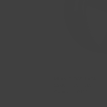
MILAN GLOSS BLACK
22x10 +35 71.5
Conical 5X127