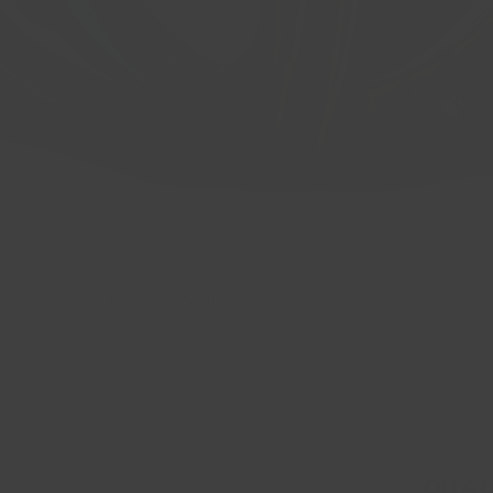
 CB: 66.6 BP: 5x112 ET: 40 Gloss Bla
Aperçu rapide
ON A 