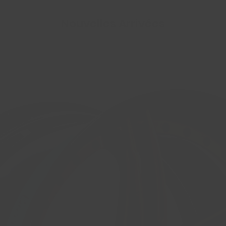
Nouvelles Arrivées