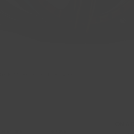
 CB: 66.6 BP: 5x112 ET: 40 Gloss Bla
Aperçu rapide
ON A 
ue en ligne
Politique