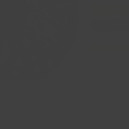
Ajouter au pa
Comm
F
Avez Vous des Ques
x9 6x135 +12 Gloss Black Milled