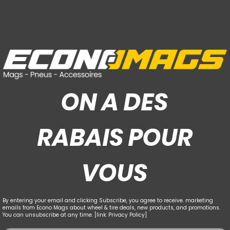
ON A DES
RABAIS POUR
VOUS
By entering your email and clicking Subscribe, you agree to receive. marketing
emails from Econo Mags about wheel & tire deals, new products, and promotions.
You can unsubscribe at any time. [link: Privacy Policy]