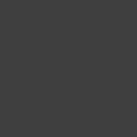
Livraison gratuite Québec & Ontario à
l'achat de 599,99 $
Boutique
Financement
Tarifs Installations
Suppo
GT OFF-ROAD
6x135 +12 Glo
Prix
324,99 $CA
Quantité
*