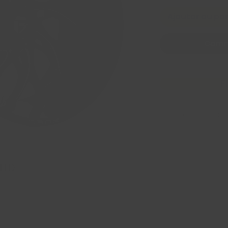
Ajouter au pa
Comm
F
Avez Vous des Ques
LED