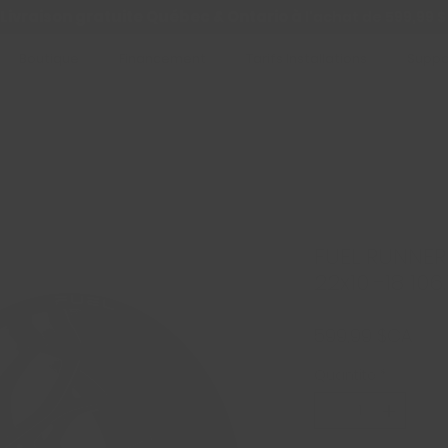
Livraison gratuite Québec & Ontario à
l'achat de 599,99 $
Boutique
Financement
Tarifs Installations
Suppo
FUEL RUNNER
22x10 -18 106
Prix
599,99 $CA
Quantité
*