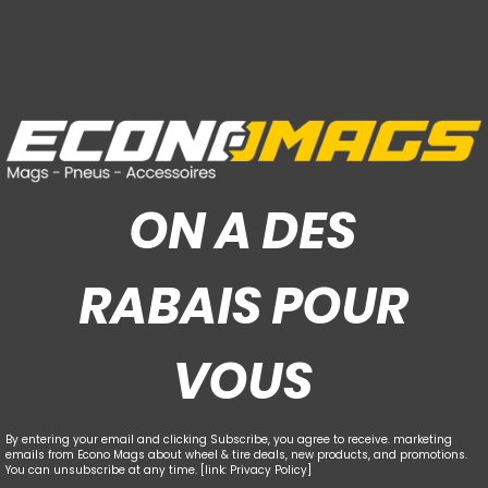
ON A DES
RABAIS POUR
VOUS
By entering your email and clicking Subscribe, you agree to receive. marketing
emails from Econo Mags about wheel & tire deals, new products, and promotions.
You can unsubscribe at any time. [link: Privacy Policy]