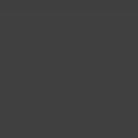
 +
rt
Plus
 GLOSS BLACK MILLED
.1 Conical 6X139.7