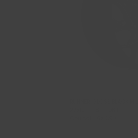
RUNNER GLOSS BLACK MIL
22x10 -18 106.1
Conical 6X139.7