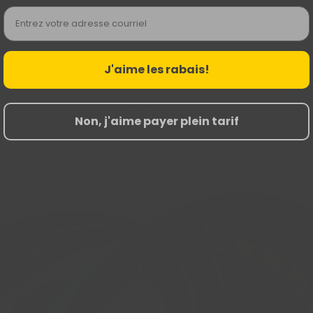
Email
J'aime les rabais!
Nouvelles Arrivées
Non, j'aime payer plein tarif