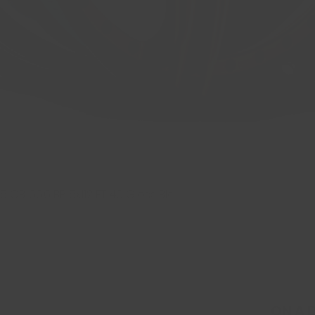
 CB: 66.6 BP: 5x112 ET: 40 Gloss Bla
Aperçu rapide
ON A 