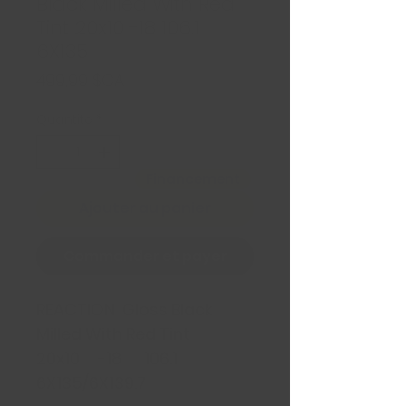
Black Milled With Red
Tint 20x10 -18 106.1
6X135
Prix
499,99 $CA
Quantité
*
Financement
Ajouter au panier
Commander et payer
REACTION Gloss Black
Milled With Red Tint
20x10 -18 106.1
6X135/6X139.7