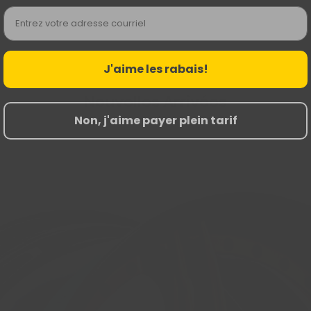
Email
J'aime les rabais!
Nouvelles Arrivées
Non, j'aime payer plein tarif