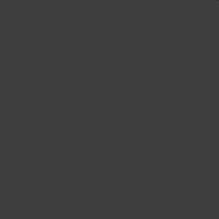
 +
rt
Plus
 MATTE BLACK 17x9 +1
 6X139.7