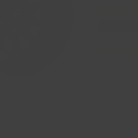
Ajouter au pa
Comm
F
Avez Vous des Ques