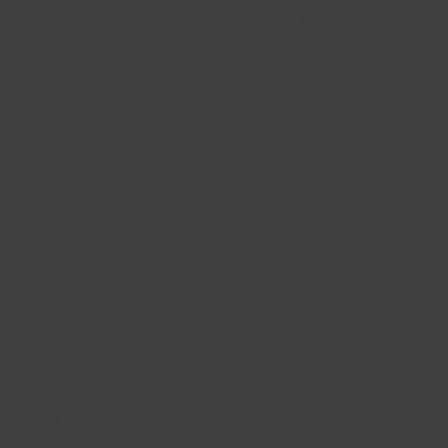
Livraison gratuite Québec & Ontario à
l'achat de 599,99 $
Boutique
Financement
Tarifs Installations
Suppo
FUEL COVERT
106.1 Conical
Prix
409,99 $CA
Quantité
*