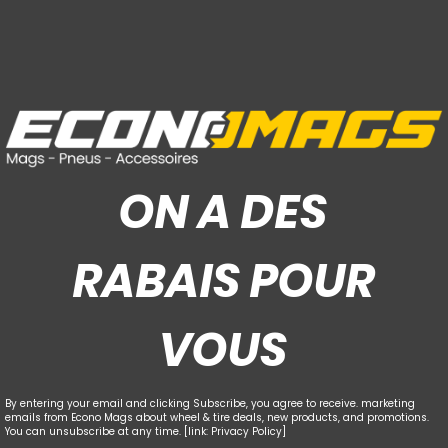
ON A DES
RABAIS POUR
VOUS
By entering your email and clicking Subscribe, you agree to receive. marketing
emails from Econo Mags about wheel & tire deals, new products, and promotions.
You can unsubscribe at any time. [link: Privacy Policy]