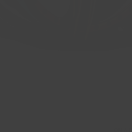
 CB: 66.6 BP: 5x112 ET: 40 Gloss Bla
Aperçu rapide
ON A 