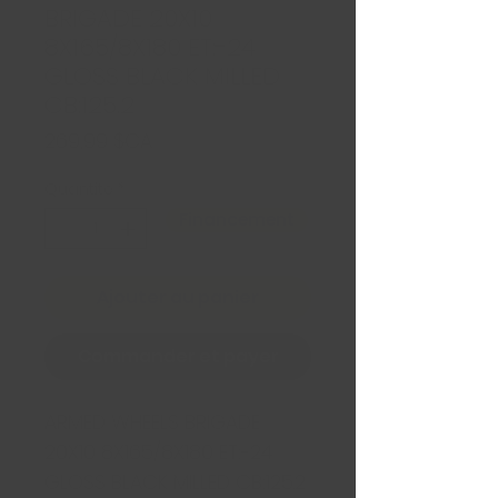
BRIGADE 20X10
8X165/8X180 ET:-24
GLOSS BLACK MILLED
CB:125.2
Prix
269,99 $CA
Quantité
*
Financement
Ajouter au panier
Commander et payer
ARMED WHEELS BRIGADE
20X10 8X165/8X180 ET:-24
GLOSS BLACK MILLED CB:125.2