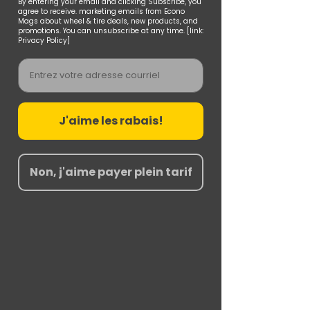
By entering your email and clicking Subscribe, you
agree to receive. marketing emails from Econo
Mags about wheel & tire deals, new products, and
promotions. You can unsubscribe at any time. [link:
Privacy Policy]
Email
J'aime les rabais!
Non, j'aime payer plein tarif