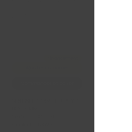
COBALT BLUE W/ BLACK
RING 20x9.5 -18 71,5
Conic
Prix
608,99 $CA
Quantité
*
Financement
Ajouter au panier
Commander et payer
SENTINEL COBALT BLUE W/
BLACK RING
20x9.5 -18 71,5
Conical 5X127