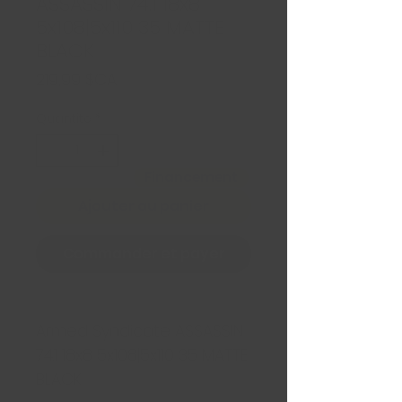
ASSASSIN 74.1 18x8
5x108|5x110 35 MATTE
BLACK
Prix
219,99 $CA
Quantité
*
Financement
Ajouter au panier
Commander et payer
Armed Syndicate ASSASSIN
74.1 18x8 5x108|5x110 35 MATTE
BLACK