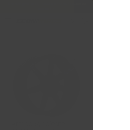
Livraison gratuite Québec & Ontario à
l'achat de
599,99 $ +
Armed Syndicate