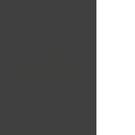
74.1 18x8 5x112|5x114.3 30
BRONZE
Prix
194,99 $CA
Quantité
*
Rupture de stock
Financement
Me notifier lorsque cet article est disponible
Armed Street SNIPER 74.1
18x8 5x112|5x114.3 30 BRONZE