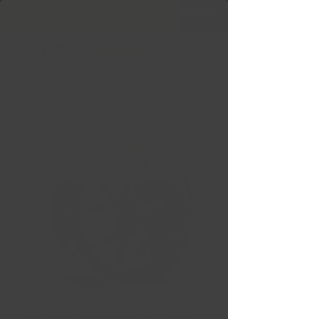
Livraison gratuite Québec & Ontario à
l'achat de
599,99 $ +
Armed Street SNIPER