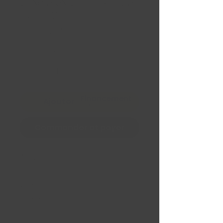
20x8.5 5x120 Offset: 25
Hub: 72.6
Prix
314,99 $CA
Quantité
*
Financement
Ajouter au panier
Commander et payer
ADVENTURE
Noir satin
20x8.5
5x120