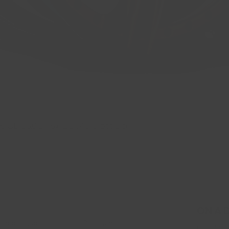
 CB: 66.6 BP: 5x112 ET: 40 Gloss Bla
Aperçu rapide
ON A 
ue en ligne
Politique
Email
*