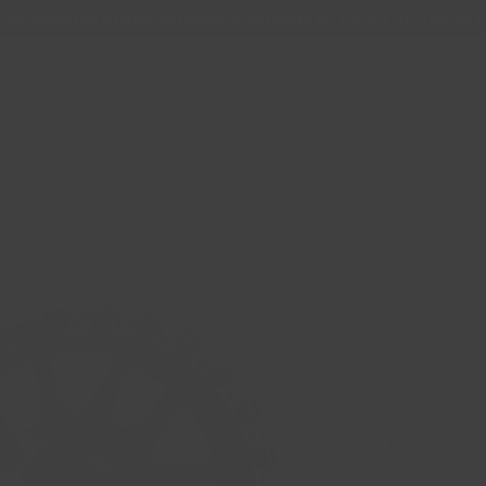
Livraison gratuite Québec & Ontario à
l'achat de 599,99 $
Boutique
Financement
Tarifs Installations
Suppo
VX12 20x9 6x1
Satin Black
Prix
324,99 $CA
Quantité
*