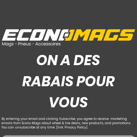
ON A DES
RABAIS POUR
VOUS
By entering your email and clicking Subscribe, you agree to receive. marketing
emails from Econo Mags about wheel & tire deals, new products, and promotions.
You can unsubscribe at any time. [link: Privacy Policy]