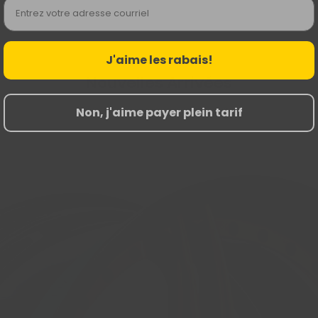
Email
J'aime les rabais!
Nouvelles Arrivées
Non, j'aime payer plein tarif