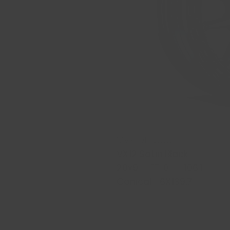
MVX Offroad
VX12 Satin Black
20x9
ET:
0
106.1
Conical 6X139.7