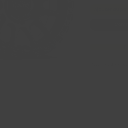
Ajouter au pa
Comm
F
Avez Vous des Ques