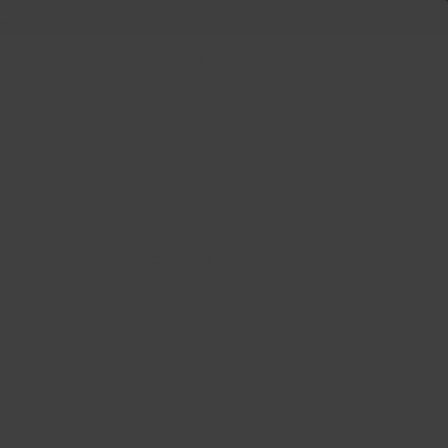
 +
rt
Plus
39.7 Offset 0 CB 106.1