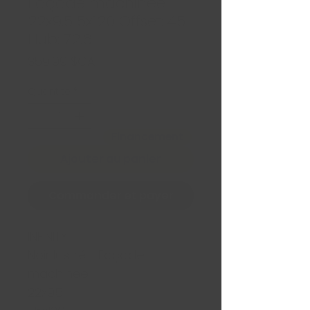
Façade machinée
22x9.5 5x120 Offset: 45
Hub: 72.6
Prix
359,99 $CA
Quantité
*
Financement
Ajouter au panier
Commander et payer
INFINITY
Noir lustré - Façade
machinée
22x9.5