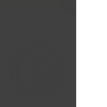
Livraison gratuite Québec & Ontario à
l'achat de
599,99 $ +
INFINITY Noir lustré -