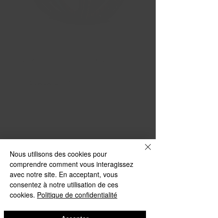
Sentali Barrel Forged SB3
245/45ZR20 103W XL ZE
20x10.5 CB: 66.6 BP: 5x112 ET: 40
IMPERO
Gloss Bla
Price
CA$139.99
Regular Price
Sale Price
CA$535.18
CA$454.90
Nous utilisons des cookies pour
comprendre comment vous interagissez
avec notre site. En acceptant, vous
consentez à notre utilisation de ces
cookies.
Politique de confidentialité