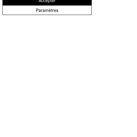
Accepter
Paramètres
ON A DES RABAIS POUR VOUS
Email
*
Réclamer
Je veux être le premier informer de votre 
offres saisonniers exclusive
© 2024 par Daniel, Econo Mags