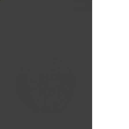
Free Shipping in Ontario & Quebec
|
Purchases of
599,99 $ +
FUEL SLEDGE MATTE