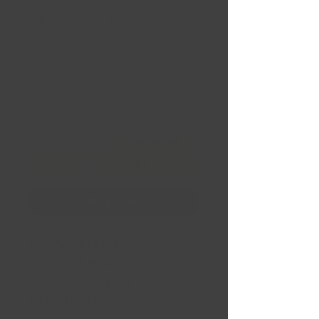
BLACK GLOSS BLACK
LIP 17x9 -12 106.1
6X135/6X139.7
Price
CA$329.99
Quantity
*
Financing
Add to Cart
Buy Now
SLEDGE MATTE BLACK
GLOSS BLACK LIP
17x9 -12 106.1
6X135/6X139.7