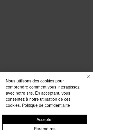
Sentali Barrel Forged SB3
245/45ZR20 103W XL ZE
20x10.5 CB: 66.6 BP: 5x112 ET: 40
IMPERO
Gloss Bla
Price
CA$139.99
Regular Price
Sale Price
CA$535.18
CA$454.90
Nous utilisons des cookies pour
comprendre comment vous interagissez
avec notre site. En acceptant, vous
consentez à notre utilisation de ces
cookies.
Politique de confidentialité
Accepter
Paramètres