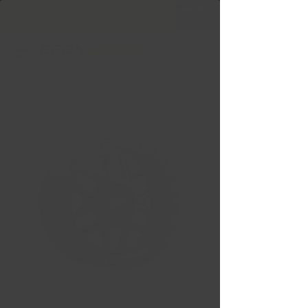
Free Shipping in Ontario & Quebec
|
Purchases of
599,99 $ +
BLACK RHINO KELSO