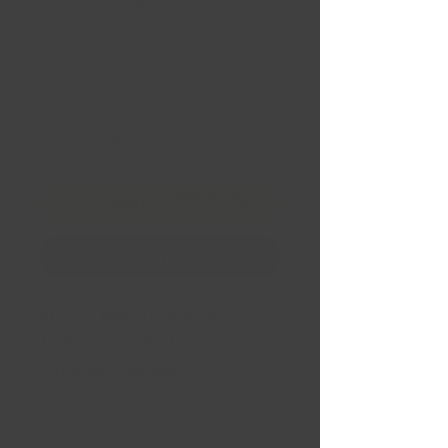
MATTE BLACK 17x9 +0
112,1 Conical 6X139.7
Price
CA$342.99
Quantity
*
Financing
Add to Cart
Buy Now
KELSO MATTE BLACK
17x9 +0 112,1
Conical 6X139.7